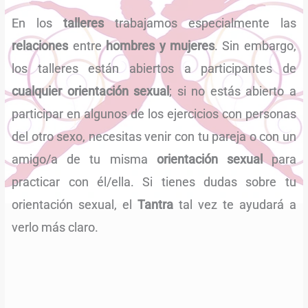
En los
talleres
trabajamos especialmente las
relaciones
entre
hombres y mujeres
. Sin embargo,
los talleres están abiertos a participantes de
cualquier orientación sexual
; si no estás abierto a
participar en algunos de los ejercicios con personas
del otro sexo, necesitas venir con tu pareja o con un
amigo/a de tu misma
orientación sexual
para
practicar con él/ella. Si tienes dudas sobre tu
orientación sexual, el
Tantra
tal vez te ayudará a
verlo más claro.