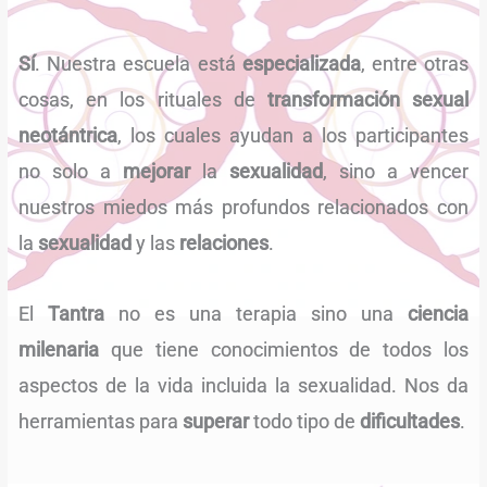
Sí
. Nuestra escuela está
especializada
, entre otras
cosas, en los rituales de
transformación sexual
neotántrica
, los cuales ayudan a los participantes
no solo a
mejorar
la
sexualidad
, sino a vencer
nuestros miedos más profundos relacionados con
la
sexualidad
y las
relaciones
.
El
Tantra
no es una terapia sino una
ciencia
milenaria
que tiene conocimientos de todos los
aspectos de la vida incluida la sexualidad. Nos da
herramientas para
superar
todo tipo de
dificultades
.