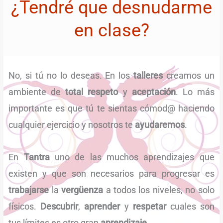
¿Tendré que desnudarme
en clase?
No, si tú no lo deseas. En los
talleres
creamos un
ambiente de
total respeto
y
aceptación
. Lo más
importante es que tú te sientas cómod@ haciendo
cualquier ejercicio y nosotros te
ayudaremos
.
En
Tantra
uno de las muchos aprendizajes que
existen y que son necesarios para progresar es
trabajarse
la
vergüenza
a todos los niveles, no solo
físicos.
Descubrir
,
aprender
y
respetar
cuales son
tus límites es otro gran
aprendizaje
.