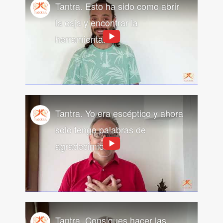
Tantra. Esto ha sido como abrir
la caja y encontrar la
herramienta.
Tantra. Yo era escéptico y ahora
solo tengo palabras de
agradecimiento.
Tantra. Consigues hacer las