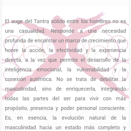
El auge del Tantra sólido entre los hombres no es
una casualidad. Responde a una necesidad
profunda de encontrar un marco de crecimiento que
honre la acción, la efectividad y la experiencia
directa, a la vez que permite el desarrollo de la
inteligencia emocional, la vulnerabilidad y la
conexión auténtica. No se trata de debilitar la
masculinidad, sino de enriquecerla, integrando
todas las partes del ser para vivir con más
propósito, presencia y poder personal consciente.
Es, en esencia, la evolución natural de la
masculinidad hacia un estado más completo y